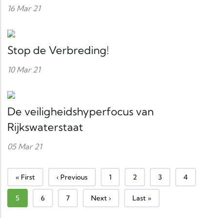
16 Mar 21
Stop de Verbreding!
10 Mar 21
De veiligheidshyperfocus van
Rijkswaterstaat
05 Mar 21
First page
Previous page
Page
Page
Page
Page
« First
‹ Previous
1
2
3
4
Current page
Page
Page
Next page
Last page
5
6
7
Next ›
Last »