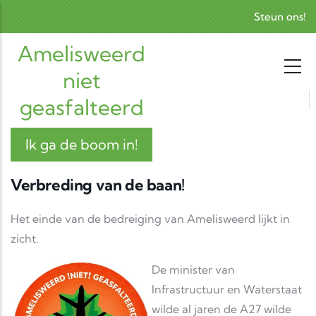
Skip to main content
Steun ons!
Amelisweerd
niet
geasfalteerd
Ik ga de boom in!
Verbreding van de baan!
Het einde van de bedreiging van Amelisweerd lijkt in
zicht.
De minister van
Infrastructuur en Waterstaat
wilde al jaren de A27 wilde