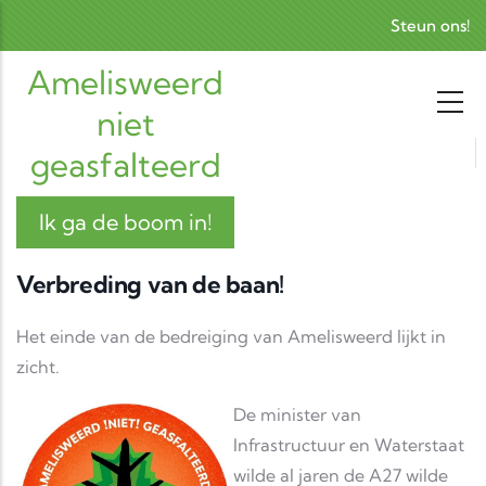
Skip to main content
Steun ons!
Amelisweerd
niet
geasfalteerd
Ik ga de boom in!
Verbreding van de baan!
Het einde van de bedreiging van Amelisweerd lijkt in
zicht.
De minister van
Infrastructuur en Waterstaat
wilde al jaren de A27 wilde