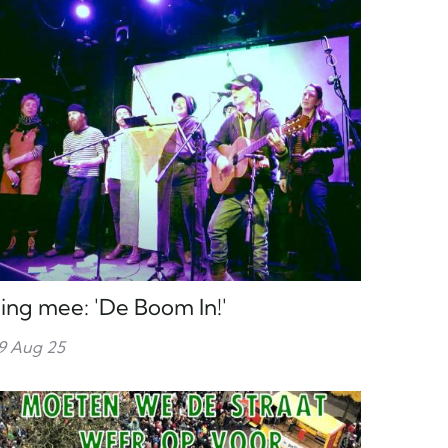
ing mee: 'De Boom In!'
9 Aug 25