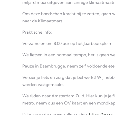
miljard mooi uitgeven aan zinnige klimaatmaatr
Om deze boodschap kracht bij te zetten, gaan wi
naar de Klimaatmars!
Praktische info:
Verzamelen om 8:00 uur op het Jaarbeursplein
We fietsen in een normaal tempo, het is geen we
Pauze in Baambrugge, neem zelf voldoende ete
Versier je fiets en zorg dat je bel werkt! Wij he
worden vastgemaakt.
We rijden naar Amsterdam Zuid. Hier kun je je fie
metro, neem dus een OV kaart en een mondkap
Dit is de route die we zullen rijden:
https://goo