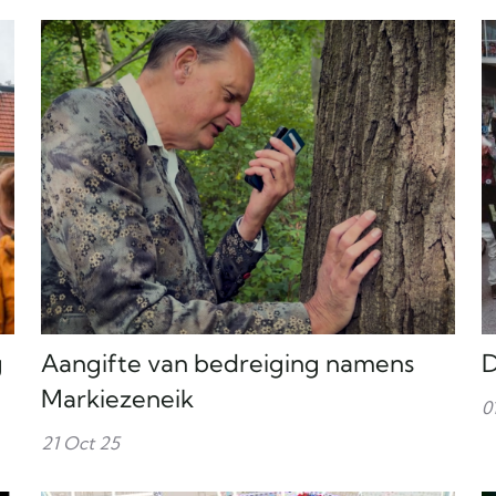
g
Aangifte van bedreiging namens
D
Markiezeneik
0
21 Oct 25