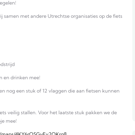
egelen!
j samen met andere Utrechtse organisaties op de fiets
dstrijd
n en drinken mee!
bben nog een stuk of 12 vlaggen die aan fietsen kunnen
ts veilig stallen. Voor het laatste stuk pakken we de
je mee!
.gl/maps/4KY6rQSGyEv2QKrq8