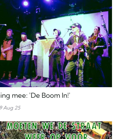
ing mee: 'De Boom In!'
9 Aug 25