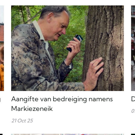
g
Aangifte van bedreiging namens
D
Markiezeneik
0
21 Oct 25